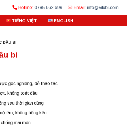
Hotline:
0785 662 699
Email:
info@vilubi.com
TIẾNG VIỆT
ENGLISH
C ĐẦU BI
ầu bi
ược góc nghiêng, dễ thao tác
ượt, không toét đầu
lỏng sau thời gian dùng
mở êm, không tiếng kêu
n, chống mài mòn