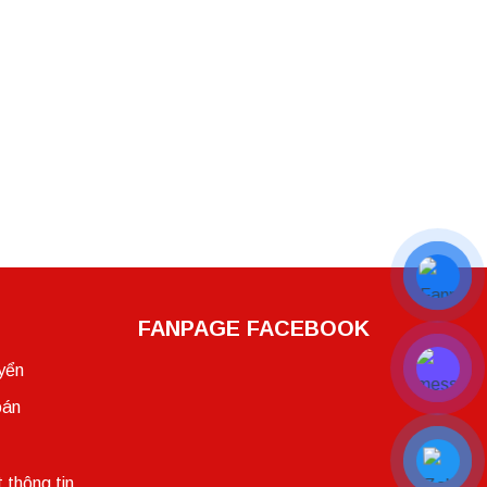
FANPAGE FACEBOOK
yển
oán
 thông tin