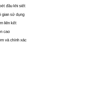
toét đầu
khi siết
i gian sử dụng
m liên kết
ền cao
êm và chính xác