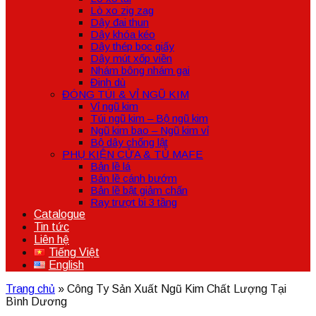
Lò xo zig zag
Dây đai thun
Dây khóa kéo
Dây thép bọc giấy
Dây mút xốp viền
Nhám bông nhám gai
Đinh dù
ĐÓNG TÚI & VỈ NGŨ KIM
Vỉ ngũ kim
Túi ngũ kim – Bộ ngũ kim
Ngũ kim bao – Ngũ kim vỉ
Bộ dây chống lật
PHỤ KIỆN CỬA & TỦ MAFE
Bản lề lá
Bản lề cánh bướm
Bản lề bật giảm chấn
Ray trượt bi 3 tầng
Catalogue
Tin tức
Liên hệ
Tiếng Việt
English
Trang chủ
»
Công Ty Sản Xuất Ngũ Kim Chất Lượng Tại
Bình Dương