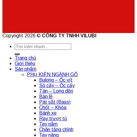
Copyright 2026 ©
CÔNG TY TNHH VILUBI
Tìm
kiếm:
Trang chủ
Giới thiệu
Sản phẩm
PHỤ KIỆN NGÀNH GỖ
Bulong – Ốc vít
Sò cấy – Ốc cấy
Tán – Long đền
Bản lề
Pát sắt (Bass)
Chốt – Khóa
Bánh xe
Ray trượt tủ
Tay nắm
Chân tăng chỉnh
Tay nâng