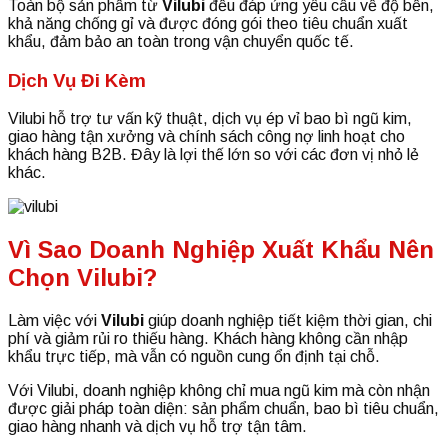
Toàn bộ sản phẩm từ
Vilubi
đều đáp ứng yêu cầu về độ bền,
khả năng chống gỉ và được đóng gói theo tiêu chuẩn xuất
khẩu, đảm bảo an toàn trong vận chuyển quốc tế.
Dịch Vụ Đi Kèm
Vilubi hỗ trợ tư vấn kỹ thuật, dịch vụ ép vỉ bao bì ngũ kim,
giao hàng tận xưởng và chính sách công nợ linh hoạt cho
khách hàng B2B. Đây là lợi thế lớn so với các đơn vị nhỏ lẻ
khác.
Vì Sao Doanh Nghiệp Xuất Khẩu Nên
Chọn Vilubi?
Làm việc với
Vilubi
giúp doanh nghiệp tiết kiệm thời gian, chi
phí và giảm rủi ro thiếu hàng. Khách hàng không cần nhập
khẩu trực tiếp, mà vẫn có nguồn cung ổn định tại chỗ.
Với Vilubi, doanh nghiệp không chỉ mua ngũ kim mà còn nhận
được giải pháp toàn diện: sản phẩm chuẩn, bao bì tiêu chuẩn,
giao hàng nhanh và dịch vụ hỗ trợ tận tâm.