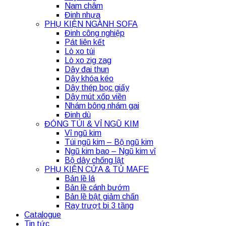
Nam châm
Đinh nhựa
PHỤ KIỆN NGÀNH SOFA
Đinh công nghiệp
Pát liên kết
Lò xo túi
Lò xo zig zag
Dây đai thun
Dây khóa kéo
Dây thép bọc giấy
Dây mút xốp viền
Nhám bông nhám gai
Đinh dù
ĐÓNG TÚI & VỈ NGŨ KIM
Vỉ ngũ kim
Túi ngũ kim – Bộ ngũ kim
Ngũ kim bao – Ngũ kim vỉ
Bộ dây chống lật
PHỤ KIỆN CỬA & TỦ MAFE
Bản lề lá
Bản lề cánh bướm
Bản lề bật giảm chấn
Ray trượt bi 3 tầng
Catalogue
Tin tức