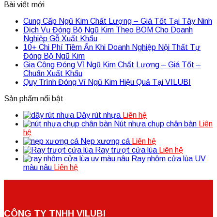
Bài viết mới
Cung Cấp Ngũ Kim Chất Lượng – Giá Tốt Tại Tây Ninh
Dịch Vụ Đóng Bộ Ngũ Kim Theo BOM Cho Doanh
Nghiệp Gỗ Xuất Khẩu
10+ Chi Phí Tiềm Ẩn Khi Doanh Nghiệp Nội Thất Tự
Đóng Bộ Ngũ Kim
Gia Công Đóng Vỉ Ngũ Kim Chất Lượng – Giá Tốt –
Chuẩn Xuất Khẩu
Quy Trình Đóng Vỉ Ngũ Kim Hiệu Quả Tại VILUBI
Sản phẩm nổi bật
Dây rút nhựa
Liên hệ
Nút nhựa chụp chân bàn
Liên
hệ
Nẹp xương cá
Liên hệ
Ray trượt cửa lùa
Liên hệ
Ray nhôm cửa lùa UV
màu nâu
Liên hệ
CÔNG TY TNHH VILUBI