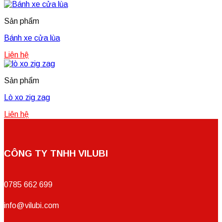
Sản phẩm
Bánh xe cửa lùa
Liên hệ
Sản phẩm
Lò xo zig zag
Liên hệ
CÔNG TY TNHH VILUBI
0785 662 699
info@vilubi.com