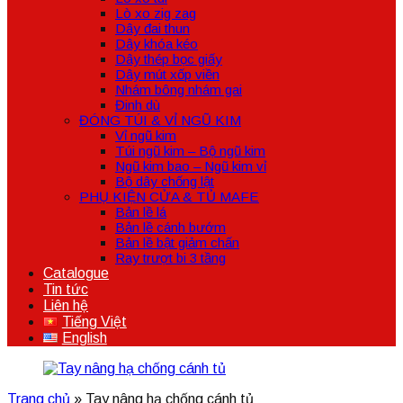
Lò xo zig zag
Dây đai thun
Dây khóa kéo
Dây thép bọc giấy
Dây mút xốp viền
Nhám bông nhám gai
Đinh dù
ĐÓNG TÚI & VỈ NGŨ KIM
Vỉ ngũ kim
Túi ngũ kim – Bộ ngũ kim
Ngũ kim bao – Ngũ kim vỉ
Bộ dây chống lật
PHỤ KIỆN CỬA & TỦ MAFE
Bản lề lá
Bản lề cánh bướm
Bản lề bật giảm chấn
Ray trượt bi 3 tầng
Catalogue
Tin tức
Liên hệ
Tiếng Việt
English
Trang chủ
»
Tay nâng hạ chống cánh tủ