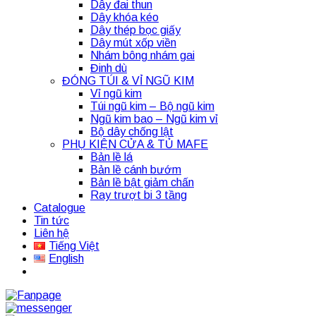
Dây đai thun
Dây khóa kéo
Dây thép bọc giấy
Dây mút xốp viền
Nhám bông nhám gai
Đinh dù
ĐÓNG TÚI & VỈ NGŨ KIM
Vỉ ngũ kim
Túi ngũ kim – Bộ ngũ kim
Ngũ kim bao – Ngũ kim vỉ
Bộ dây chống lật
PHỤ KIỆN CỬA & TỦ MAFE
Bản lề lá
Bản lề cánh bướm
Bản lề bật giảm chấn
Ray trượt bi 3 tầng
Catalogue
Tin tức
Liên hệ
Tiếng Việt
English