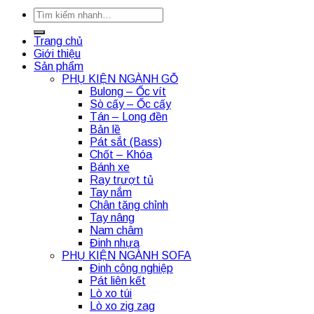
Tìm
kiếm:
Trang chủ
Giới thiệu
Sản phẩm
PHỤ KIỆN NGÀNH GỖ
Bulong – Ốc vít
Sò cấy – Ốc cấy
Tán – Long đền
Bản lề
Pát sắt (Bass)
Chốt – Khóa
Bánh xe
Ray trượt tủ
Tay nắm
Chân tăng chỉnh
Tay nâng
Nam châm
Đinh nhựa
PHỤ KIỆN NGÀNH SOFA
Đinh công nghiệp
Pát liên kết
Lò xo túi
Lò xo zig zag