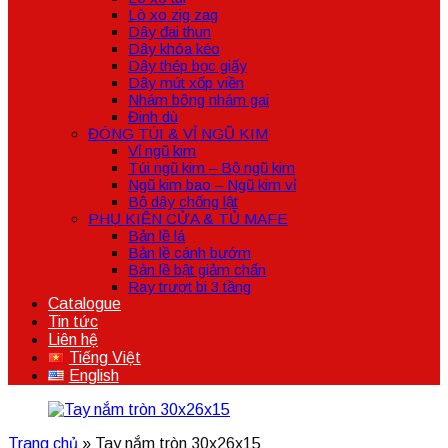
Lò xo zig zag
Dây đai thun
Dây khóa kéo
Dây thép bọc giấy
Dây mút xốp viền
Nhám bông nhám gai
Đinh dù
ĐÓNG TÚI & VỈ NGŨ KIM
Vỉ ngũ kim
Túi ngũ kim – Bộ ngũ kim
Ngũ kim bao – Ngũ kim vỉ
Bộ dây chống lật
PHỤ KIỆN CỬA & TỦ MAFE
Bản lề lá
Bản lề cánh bướm
Bản lề bật giảm chấn
Ray trượt bi 3 tầng
Catalogue
Tin tức
Liên hệ
Tiếng Việt
English
Trang chủ
»
Tay nắm tròn 30x26x15