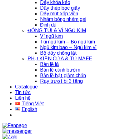
Dây khóa kéo
Dây thép bọc giấy
Dây mút xốp viền
Nhám bông nhám gai
Đinh dù
ĐÓNG TÚI & VỈ NGŨ KIM
Vỉ ngũ kim
Túi ngũ kim – Bộ ngũ kim
Ngũ kim bao – Ngũ kim vỉ
Bộ dây chống lật
PHỤ KIỆN CỬA & TỦ MAFE
Bản lề lá
Bản lề cánh bướm
Bản lề bật giảm chấn
Ray trượt bi 3 tầng
Catalogue
Tin tức
Liên hệ
Tiếng Việt
English