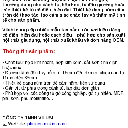
thường dùng cho cánh tủ, hộc kéo, tủ đầu giường hoặc
các thiết kế tủ cổ điển, hiện đại. Thiết kế dạng núm cầm
tròn dễ thao tác, tạo cảm giác chắc tay và thẩm mỹ tinh
tế cho sản phẩm.
Vilubi cung cấp nhiều mẫu tay nắm tròn với kiểu dáng
cổ điển, hiện đại hoặc cách điệu – phù hợp cho sản xuất
nội thất gia dụng, nội thất xuất khẩu và đơn hàng OEM.
Thông tin sản phẩm:
• Chất liệu: hợp kim nhôm, hợp kim kẽm, sắt sơn tĩnh điện
hoặc inox
• Đường kính đầu tay nắm từ 16mm đến 37mm, chiều cao từ
11mm đến 35mm
• Thiết kế dạng núm tròn dễ cầm nắm, tiện sử dụng
• Gắn vít từ phía trong cánh tủ, lắp đặt đơn giản
• Phù hợp với các dòng tủ gỗ công nghiệp, gỗ tự nhiên, MDF
phủ sơn, phủ melamine…
CÔNG TY TNHH VILUBI
💻 Website:
phukienngukim.com