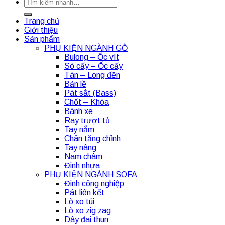
Tìm
kiếm:
Trang chủ
Giới thiệu
Sản phẩm
PHỤ KIỆN NGÀNH GỖ
Bulong – Ốc vít
Sò cấy – Ốc cấy
Tán – Long đền
Bản lề
Pát sắt (Bass)
Chốt – Khóa
Bánh xe
Ray trượt tủ
Tay nắm
Chân tăng chỉnh
Tay nâng
Nam châm
Đinh nhựa
PHỤ KIỆN NGÀNH SOFA
Đinh công nghiệp
Pát liên kết
Lò xo túi
Lò xo zig zag
Dây đai thun