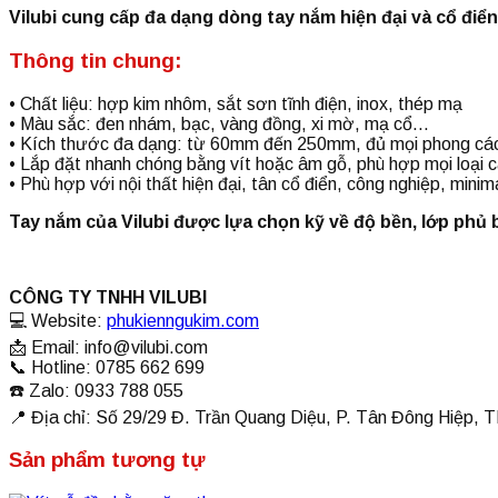
Vilubi cung cấp đa dạng dòng tay nắm hiện đại và cổ điển
Thông tin chung:
• Chất liệu: hợp kim nhôm, sắt sơn tĩnh điện, inox, thép mạ
• Màu sắc: đen nhám, bạc, vàng đồng, xi mờ, mạ cổ…
• Kích thước đa dạng: từ 60mm đến 250mm, đủ mọi phong các
• Lắp đặt nhanh chóng bằng vít hoặc âm gỗ, phù hợp mọi loại c
• Phù hợp với nội thất hiện đại, tân cổ điển, công nghiệp, minim
Tay nắm của Vilubi được lựa chọn kỹ về độ bền, lớp phủ
CÔNG TY TNHH VILUBI
💻 Website:
phukienngukim.com
📩 Email:
info@vilubi.com
📞 Hotline: 0785 662 699
☎️ Zalo: 0933 788 055
📍 Địa chỉ: Số 29/29 Đ. Trần Quang Diệu, P. Tân Đông Hiệp,
Sản phẩm tương tự