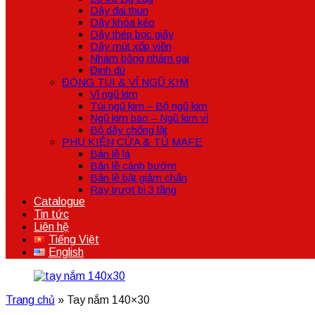
Dây đai thun
Dây khóa kéo
Dây thép bọc giấy
Dây mút xốp viền
Nhám bông nhám gai
Đinh dù
ĐÓNG TÚI & VỈ NGŨ KIM
Vỉ ngũ kim
Túi ngũ kim – Bộ ngũ kim
Ngũ kim bao – Ngũ kim vỉ
Bộ dây chống lật
PHỤ KIỆN CỬA & TỦ MAFE
Bản lề lá
Bản lề cánh bướm
Bản lề bật giảm chấn
Ray trượt bi 3 tầng
Catalogue
Tin tức
Liên hệ
Tiếng Việt
English
Trang chủ
»
Tay nắm 140×30