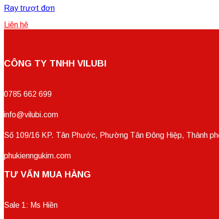
Ray trượt đơn
Liên hệ
CÔNG TY TNHH VILUBI
0785 662 699
info@vilubi.com
Số 109/16 KP. Tân Phước, Phường Tân Đông Hiệp, Thành phố
phukienngukim.com
TƯ VẤN MUA HÀNG
Sale 1: Ms Hiền