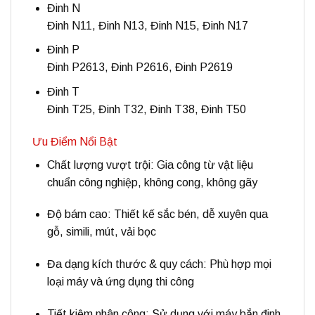
Đinh N
Đinh N11, Đinh N13, Đinh N15, Đinh N17
Đinh P
Đinh P2613, Đinh P2616, Đinh P2619
Đinh T
Đinh T25, Đinh T32, Đinh T38, Đinh T50
Ưu Điểm Nổi Bật
Chất lượng vượt trội:
Gia công từ vật liệu
chuẩn công nghiệp, không cong, không gãy
Độ bám cao:
Thiết kế sắc bén, dễ xuyên qua
gỗ, simili, mút, vải bọc
Đa dạng kích thước & quy cách:
Phù hợp mọi
loại máy và ứng dụng thi công
Tiết kiệm nhân công:
Sử dụng với máy bắn đinh