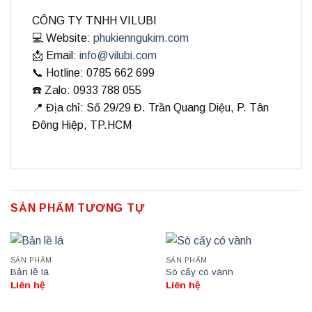
CÔNG TY TNHH VILUBI
💻 Website:
phukienngukim.com
📩 Email:
info@vilubi.com
📞 Hotline: 0785 662 699
☎️ Zalo: 0933 788 055
📍 Địa chỉ: Số 29/29 Đ. Trần Quang Diệu, P. Tân
Đông Hiệp, TP.HCM
SẢN PHẨM TƯƠNG TỰ
SẢN PHẨM
SẢN PHẨM
Bản lề lá
Sò cấy có vành
Liên hệ
Liên hệ