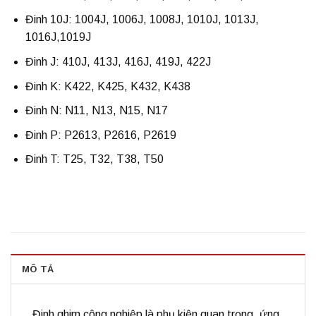
Đinh 10J: 1004J, 1006J, 1008J, 1010J, 1013J,
1016J,1019J
Đinh J: 410J, 413J, 416J, 419J, 422J
Đinh K: K422, K425, K432, K438
Đinh N: N11, N13, N15, N17
Đinh P: P2613, P2616, P2619
Đinh T: T25, T32, T38, T50
MÔ TẢ
Đinh ghim công nghiệp
là phụ kiện quan trọng, ứng