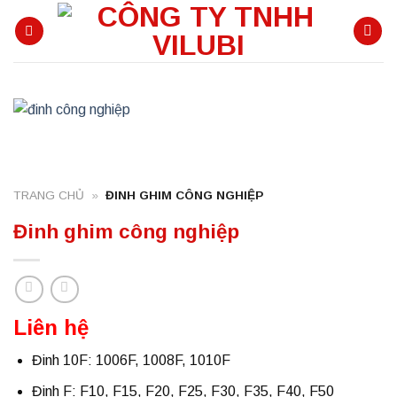
Skip
to
content
TRANG CHỦ
»
ĐINH GHIM CÔNG NGHIỆP
Đinh ghim công nghiệp
Liên hệ
Đinh 10F: 1006F, 1008F, 1010F
Đinh F: F10, F15, F20, F25, F30, F35, F40, F50