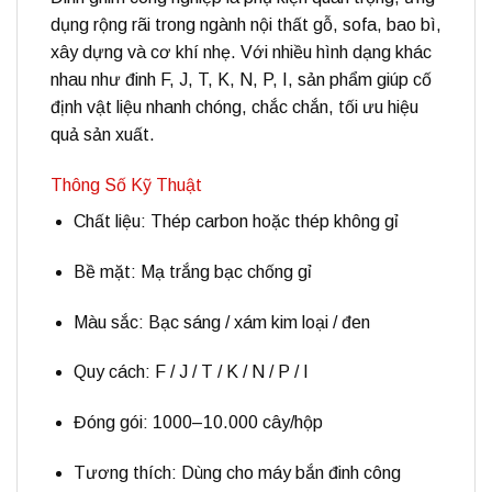
dụng rộng rãi trong ngành
nội thất gỗ, sofa, bao bì,
xây dựng và cơ khí nhẹ
. Với nhiều hình dạng khác
nhau như
đinh F, J, T, K, N, P, I
, sản phẩm giúp cố
định vật liệu nhanh chóng, chắc chắn, tối ưu hiệu
quả sản xuất.
Thông Số Kỹ Thuật
Chất liệu:
Thép carbon hoặc thép không gỉ
Bề mặt:
Mạ trắng bạc chống gỉ
Màu sắc:
Bạc sáng / xám kim loại / đen
Quy cách:
F / J / T / K / N / P / I
Đóng gói:
1000–10.000 cây/hộp
Tương thích:
Dùng cho máy bắn đinh công