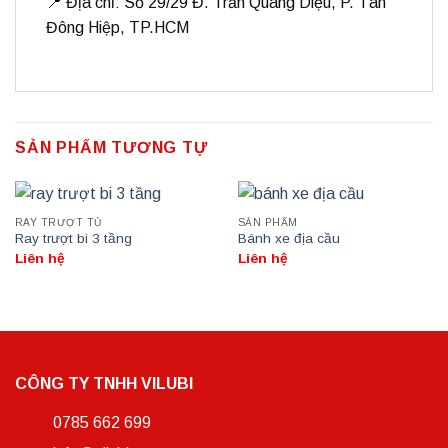
📍 Địa chỉ: Số 29/29 Đ. Trần Quang Diệu, P. Tân
Đông Hiệp, TP.HCM
SẢN PHẨM TƯƠNG TỰ
RAY TRƯỢT TỦ
SẢN PHẨM
Ray trượt bi 3 tầng
Bánh xe địa cầu
Liên hệ
Liên hệ
CÔNG TY TNHH VILUBI
0785 662 699